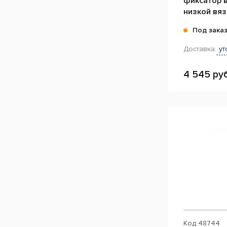
фиксатор 
низкой вяз
Под зака
Доставка:
ут
4 545 руб
Код
48744