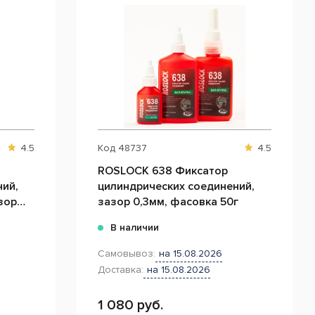
4.5
Код
48737
4.5
ROSLOCK 638 Фиксатор
ий,
цилиндрических соединений,
зор
зазор 0,3мм, фасовка 50г
В наличии
Самовывоз:
на 15.08.2026
Доставка:
на 15.08.2026
1 080 руб.