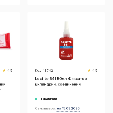
4.5
Код
48742
4.5
Loctite 641 50мл Фиксатор
ий,
цилиндрич. соединений
г
В наличии
Самовывоз:
на 15.08.2026