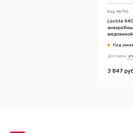
Код
48750
Loctite 64
анаэробны
медленной
мл
Под зака
Доставка:
ут
3 847 руб