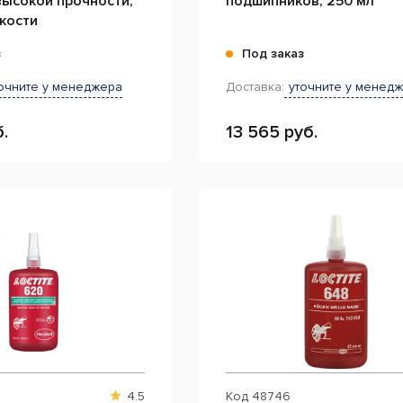
высокой прочности,
подшипников, 250 мл
кости
з
Под заказ
очните у менеджера
Доставка:
уточните у менед
.
13 565 руб.
4.5
Код
48746