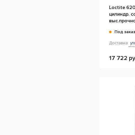
Loctite 62
цилиндр. с
выс.прочно
высокотем
Под зака
медленны
Доставка:
ут
17 722 ру