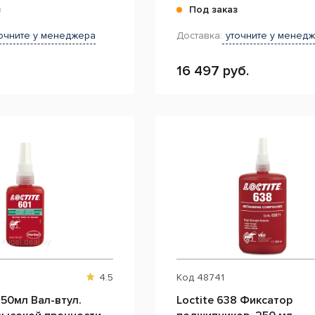
з
Под заказ
очните у менеджера
Доставка:
уточните у менед
16 497 руб.
4.5
Код
48741
 50мл Вал-втул.
Loctite 638 Фиксатор