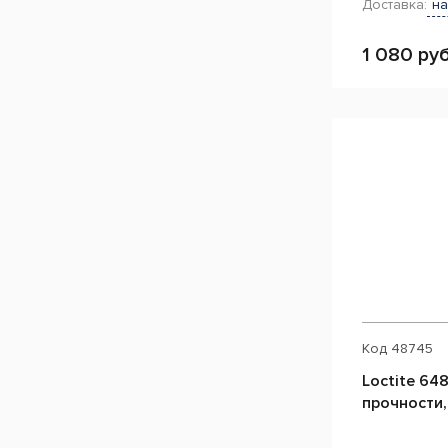
Доставка:
на
1 080 руб
Код
48745
Loctite 64
прочности,