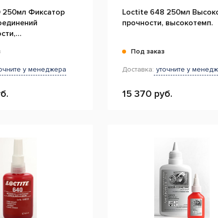
0 250мл Фиксатор
Loctite 648 250мл Высок
оединений
прочности, высокотемп.
сти,
пературный,
з
Под заказ
й
очните у менеджера
Доставка:
уточните у менед
б.
15 370 руб.