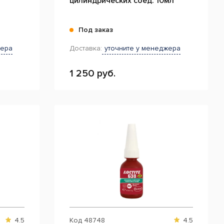
цилиндрических соед. 10мл
Под заказ
жера
Доставка:
уточните у менеджера
1 250 руб.
4.5
Код
48748
4.5