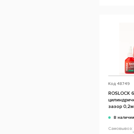
Код
48749
ROSLOCK 6
цилиндриче
зазор 0,2м
В наличи
Самовывоз: