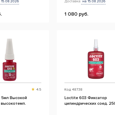
 15.08.2026
Доставка:
на 15.08.2026
.
1 080 руб.
4.5
Код
48738
8 5мл Высокой
Loctite 603 Фиксатор
 высокотемп.
цилиндрических соед. 25