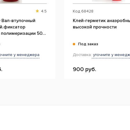
4.5
Код
68428
0 Вал-втулочный
Клей-герметик анаэробн
й.фиксатор
высокой прочности
 полимеризации 50
з
Под заказ
очните у менеджера
Доставка:
уточните у менед
.
900 руб.