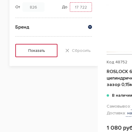
От
До
Бренд
Сбросить
Показать
Код
48752
ROSLOCK 6
цилиндриче
зазор 0,15
В наличи
Самовывоз:
Доставка:
на
1 080 руб