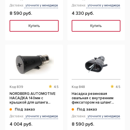
Доставка:
уточните у менеджера
Доставка:
уточните у менеджера
8 590 руб.
4 330 руб.
Купить
Купить
Код
839
4.5
Код
848
4.5
NORDBERG AUTOMOTIVE
Насадка резиновая
НАСАДКА 140мм с
овальная с внутренним
крышкой для шланга
фиксатором на шланг
D=75мм
D=100мм
Под заказ
Под заказ
Доставка:
уточните у менеджера
Доставка:
уточните у менеджера
4 004 руб.
8 590 руб.