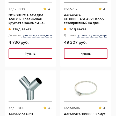
Код
20089
4.5
Код
57928
4.5
NORDBERG НАСАДКА
Aerservice
AN075RC резиновая
KIT00000ASCAR2 Набор
круглая с зажимом на
газоприёмный на две
шланг D=75мм
выхлопные трубы 100 мм.
Под заказ
Под заказ
Доставка:
уточните у менеджера
Доставка:
уточните у менеджера
4 730 руб.
49 307 руб.
Купить
Купить
Код
58486
4.5
Код
58506
4.5
Aerservice 6311
Aerservice 1010003 Хомут