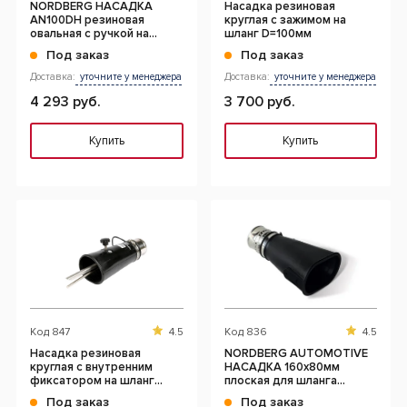
NORDBERG НАСАДКА
Насадка резиновая
AN100DH резиновая
круглая с зажимом на
овальная с ручкой на
шланг D=100мм
шланг D=100мм
Под заказ
Под заказ
Доставка:
уточните у менеджера
Доставка:
уточните у менеджера
4 293 руб.
3 700 руб.
Купить
Купить
Код
847
4.5
Код
836
4.5
Насадка резиновая
NORDBERG AUTOMOTIVE
круглая с внутренним
НАСАДКА 160x80мм
фиксатором на шланг
плоская для шланга
D=75мм
D=75мм
Под заказ
Под заказ