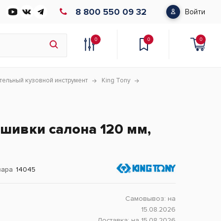
8 800 550 09 32
Войти
0
0
0
тельный кузовной инструмент
King Tony
шивки салона 120 мм,
вара
14045
Самовывоз:
на
15.08.2026
Доставка:
на 15.08.2026