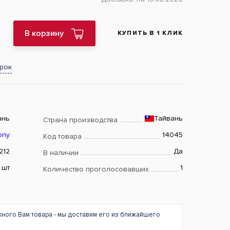
В корзину
КУПИТЬ В 1 КЛИК
арок
ань
Тайвань
Страна производства
ony
14045
Код товара
212
Да
В наличии
шт
1
Количество проголосовавших
жного Вам товара - мы доставим его из ближайшего