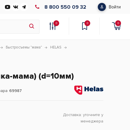
8 800 550 09 32
Войти
0
0
0
Быстросъемы "мама"
HELAS
ка-мама) (d=10мм)
вара
69987
Доставка:
уточните у
менеджера