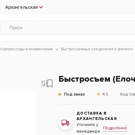
Архангельская
Компрессоры и пневмолинии
Быстросъемные соединения и фитинги
Быстросъем (Елоч
Под заказ
4.5
Код то
ДОСТАВКА В
АРХАНГЕЛЬСКАЯ
Уточните у
Подробнее
менеджера