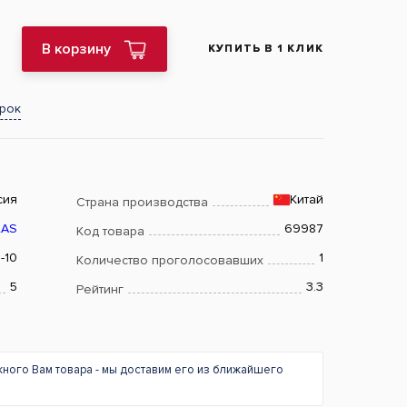
В корзину
КУПИТЬ В 1 КЛИК
арок
сия
Китай
Страна производства
LAS
69987
Код товара
-10
1
Количество проголосовавших
5
3.3
Рейтинг
жного Вам товара - мы доставим его из ближайшего