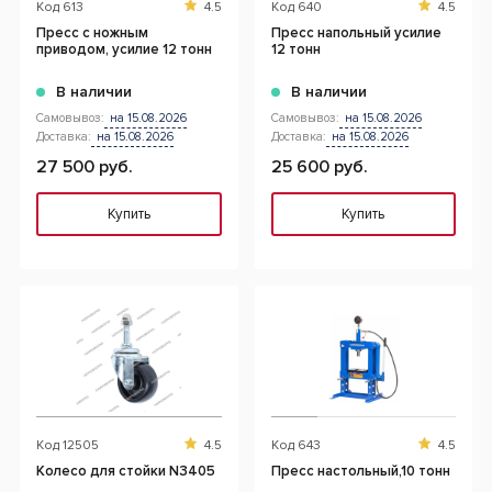
Код
613
4.5
Код
640
4.5
Пресс с ножным
Пресс напольный усилие
приводом, усилие 12 тонн
12 тонн
В наличии
В наличии
Самовывоз:
на 15.08.2026
Самовывоз:
на 15.08.2026
Доставка:
на 15.08.2026
Доставка:
на 15.08.2026
27 500 руб.
25 600 руб.
Купить
Купить
Код
12505
4.5
Код
643
4.5
Колесо для стойки N3405
Пресс настольный,10 тонн