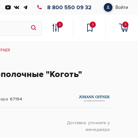
8 800 550 09 32
Войти
0
0
0
FFNER
полочные "Коготь"
вара
67194
Доставка:
уточните у
менеджера