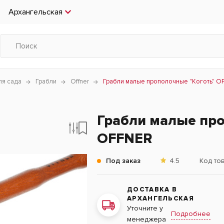
Архангельская
ля сада
Грабли
Offner
Грабли малые прополочные "Коготь" O
Грабли малые про
OFFNER
Под заказ
4.5
Код то
ДОСТАВКА В
АРХАНГЕЛЬСКАЯ
Уточните у
Подробнее
менеджера