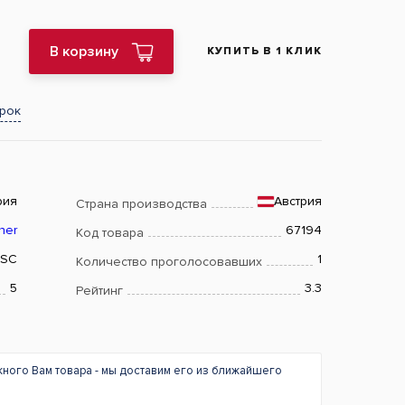
В корзину
КУПИТЬ В 1 КЛИК
арок
рия
Австрия
Страна производства
ner
67194
Код товара
FSC
1
Количество проголосовавших
5
3.3
Рейтинг
жного Вам товара - мы доставим его из ближайшего