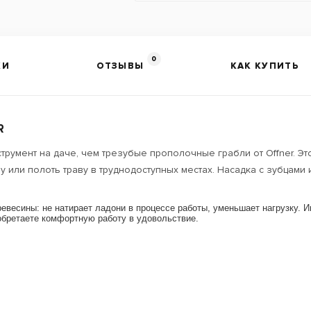
0
КИ
ОТЗЫВЫ
КАК КУПИТЬ
R
румент на даче, чем трезубые прополочные грабли от Offner. Эт
у или полоть траву в труднодоступных местах. Насадка с зубцами 
ревесины: не натирает ладони в процессе работы, уменьшает нагрузку. И
обретаете комфортную работу в удовольствие.