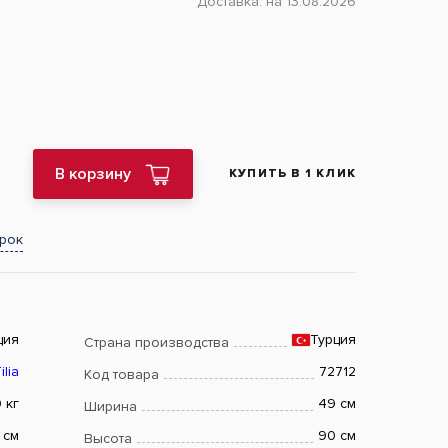
Доставка:
на 13.08.2026
В корзину
КУПИТЬ В 1 КЛИК
арок
ция
Турция
Страна производства
ilia
72712
Код товара
 кг
49 см
Ширина
 см
90 см
Высота