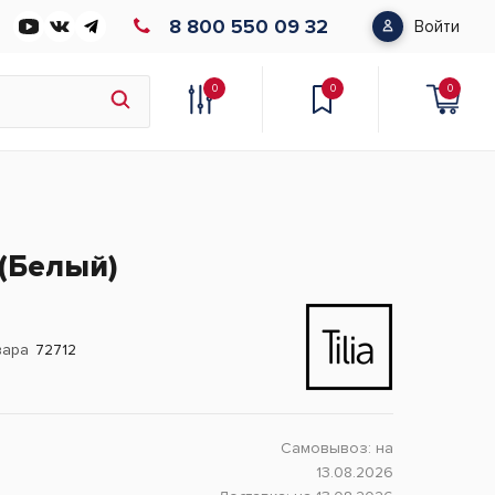
8 800 550 09 32
Войти
0
0
0
(Белый)
вара
72712
Самовывоз:
на
13.08.2026