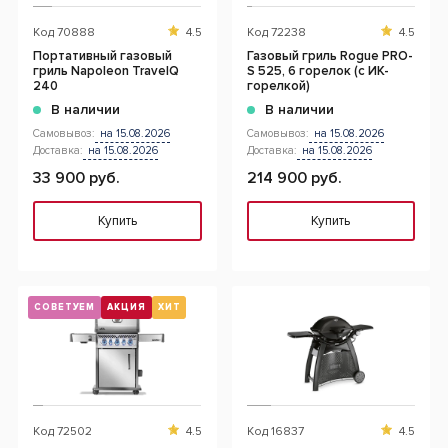
Код
70888
4.5
Код
72238
4.5
Портативный газовый
Газовый гриль Rogue PRO-
гриль Napoleon TravelQ
S 525, 6 горелок (с ИК-
240
горелкой)
В наличии
В наличии
Самовывоз:
на 15.08.2026
Самовывоз:
на 15.08.2026
Доставка:
на 15.08.2026
Доставка:
на 15.08.2026
33 900 руб.
214 900 руб.
Купить
Купить
СОВЕТУЕМ
АКЦИЯ
ХИТ
СНЯТ С ПРОИЗВОДСТВА
Код
72502
4.5
Код
16837
4.5