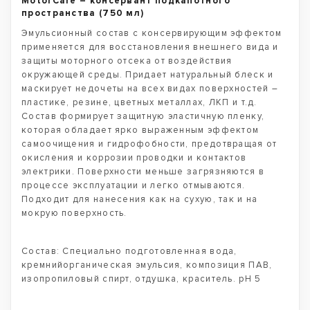
MotorCare – консервант подкапотного
пространства (750 мл)
Эмульсионный состав с консервирующим эффектом
применяется для восстановления внешнего вида и
защиты моторного отсека от воздействия
окружающей среды. Придает натуральный блеск и
маскирует недочеты на всех видах поверхностей –
пластике, резине, цветных металлах, ЛКП и т.д.
Состав формирует защитную эластичную пленку,
которая обладает ярко выраженным эффектом
самоочищения и гидрофобности, предотвращая от
окисления и коррозии проводки и контактов
электрики. Поверхности меньше загрязняются в
процессе эксплуатации и легко отмываются.
Подходит для нанесения как на сухую, так и на
мокрую поверхность.
Состав: Специально подготовленная вода,
кремнийорганическая эмульсия, композиция ПАВ,
изопропиловый спирт, отдушка, краситель. pH 5