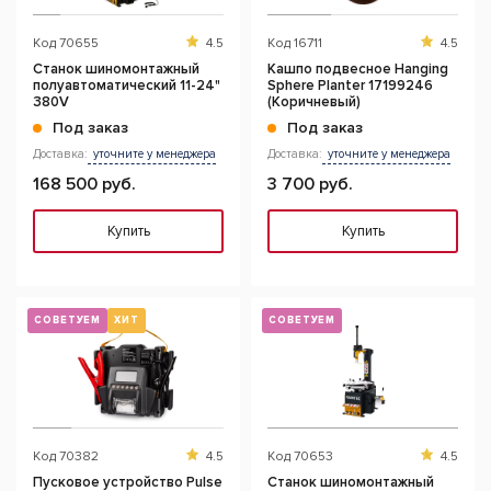
Код
70655
4.5
Код
16711
4.5
Станок шиномонтажный
Кашпо подвесное Hanging
полуавтоматический 11-24"
Sphere Planter 17199246
380V
(Коричневый)
Под заказ
Под заказ
Доставка:
уточните у менеджера
Доставка:
уточните у менеджера
168 500 руб.
3 700 руб.
Купить
Купить
СОВЕТУЕМ
ХИТ
СОВЕТУЕМ
Код
70382
4.5
Код
70653
4.5
Пусковое устройство Pulse
Станок шиномонтажный