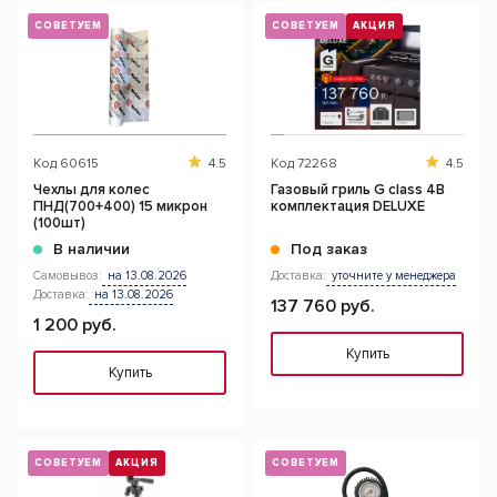
СОВЕТУЕМ
СОВЕТУЕМ
АКЦИЯ
Код
60615
4.5
Код
72268
4.5
Чехлы для колес
Газовый гриль G class 4B
ПНД(700+400) 15 микрон
комплектация DELUXE
(100шт)
В наличии
Под заказ
Самовывоз:
на 13.08.2026
Доставка:
уточните у менеджера
Доставка:
на 13.08.2026
137 760 руб.
1 200 руб.
Купить
Купить
СОВЕТУЕМ
АКЦИЯ
СОВЕТУЕМ