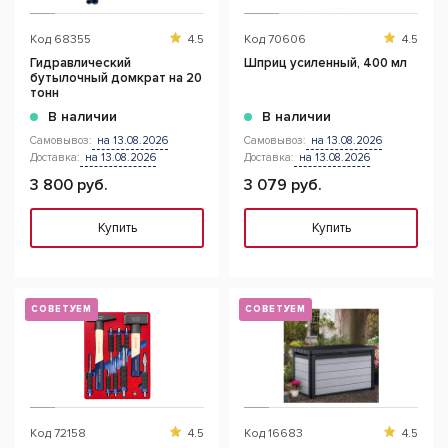
Код
68355
4.5
Код
70606
4.5
Гидравлический
Шприц усиленный, 400 мл
бутылочный домкрат на 20
тонн
В наличии
В наличии
Самовывоз:
на 13.08.2026
Самовывоз:
на 13.08.2026
Доставка:
на 13.08.2026
Доставка:
на 13.08.2026
3 800 руб.
3 079 руб.
Купить
Купить
СОВЕТУЕМ
СОВЕТУЕМ
Код
72158
4.5
Код
16683
4.5