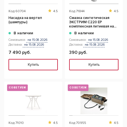
Код
60704
4.5
Код
71844
4.5
Насадка на вертел
Смазка синтетическая
(шампуры)
ЭКСТРИМ С220 EP
комплексная литиевая на
ПАО
В наличии
В наличии
Самовывоз:
на 15.08.2026
Самовывоз:
на 15.08.2026
Доставка:
на 15.08.2026
Доставка:
на 15.08.2026
7 490 руб.
390 руб.
Купить
Купить
СОВЕТУЕМ
СОВЕТУЕМ
Код
71010
4.5
Код
70955
4.5