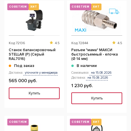
СОВЕТУЕМ
ХИТ
СОВЕТУЕМ
ХИТ
Код
72136
4.5
Код
72844
4.5
Станок балансировочный
Разъем "мама" МАКСИ
STELLAR (P) (Серый
быстросъемный - елочка
RAL7016)
(Ø 14 мм)
Под заказ
В наличии
Доставка:
уточните у менеджера
Самовывоз:
на 15.08.2026
Доставка:
на 15.08.2026
565 000 руб.
1 230 руб.
Купить
Купить
СОВЕТУЕМ
СОВЕТУЕМ
ХИТ