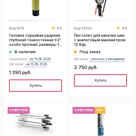
Код
1679
4.5
Код
72393
4.5
Головка торцевая ударная
Пистолет для накачки шин
глубокая тонкостенная 1/2",
с аналоговым манометром,
особо прочная, размеры 17,
12 бар
19, 21 мм (19 мм)
В наличии
Под заказ
Самовывоз:
на 15.08.2026
Доставка:
уточните у менеджера
Доставка:
на 15.08.2026
2 750 руб.
1 390 руб.
Купить
Купить
СОВЕТУЕМ
СОВЕТУЕМ
ХИТ