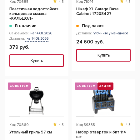
Код
70685
4.5
Код
71044
4.5
Пластичная водостойкая
Шкаф XL Garage Base
кальциевая смазка
Cabinet 17208427
«КАЛЬЦОЛ»
В наличии
Под заказ
Самовывоз:
на 14.08.2026
Доставка:
уточните у менеджера
Доставка:
на 14.08.2026
24 600 руб.
379 руб.
Купить
Купить
СОВЕТУЕМ
СОВЕТУЕМ
АКЦИЯ
Код
70869
4.5
Код
59335
4.5
Угольный гриль 57 см
Набор отверток и бит 114
шт.