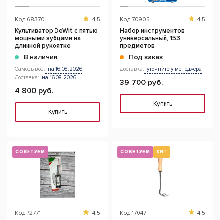
Код
68370
4.5
Код
70905
4.5
Культиватор DeWit с пятью
Набор инструментов
мощными зубцами на
универсальный, 153
длинной рукоятке
предметов
В наличии
Под заказ
Самовывоз:
на 16.08.2026
Доставка:
уточните у менеджера
Доставка:
на 16.08.2026
39 700 руб.
4 800 руб.
Купить
Купить
СОВЕТУЕМ
СОВЕТУЕМ
ХИТ
Код
72771
4.5
Код
17047
4.5