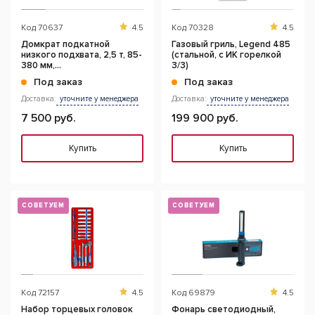
Код
70637
4.5
Код
70328
4.5
Домкрат подкатной
Газовый гриль, Legend 485
низкого подхвата, 2,5 т, 85-
(стальной, с ИК горелкой
380 мм,
3/3)
полупрофессиональный
Под заказ
Под заказ
TECHNIC
Доставка:
уточните у менеджера
Доставка:
уточните у менеджера
7 500 руб.
199 900 руб.
Купить
Купить
СОВЕТУЕМ
СОВЕТУЕМ
Код
72157
4.5
Код
69879
4.5
Набор торцевых головок
Фонарь светодиодный,