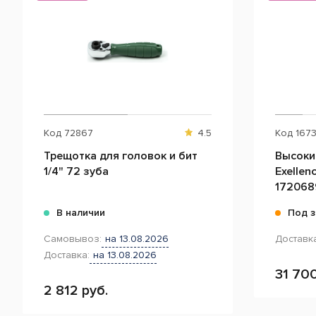
Код
72867
4.5
Код
167
Трещотка для головок и бит
Высоки
1/4" 72 зуба
Exellen
172068
В наличии
Под з
Самовывоз:
на 13.08.2026
Доставка
Доставка:
на 13.08.2026
31 700
2 812 руб.