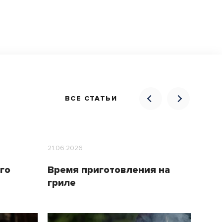
ВСЕ СТАТЬИ
21.06.2026
21.06.
го
Время приготовления на
Лет
гриле