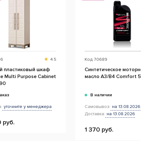
36
4.5
Код
70689
й пластиковый шкаф
Синтетическое моторн
ce Multi Purpose Cabinet
масло A3/B4 Comf
90
аказ
В наличии
:
уточните у менеджера
Самовывоз:
на 13.08.2026
Доставка:
на 13.08.2026
 руб.
1 370 руб.