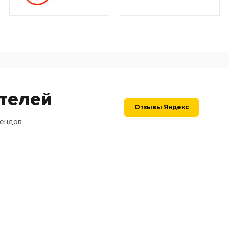
телей
Отзывы Яндекс
рендов