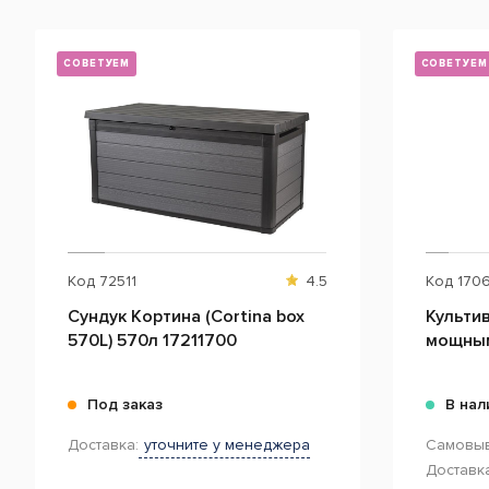
СОВЕТУЕМ
СОВЕТУЕМ
Код
72511
4.5
Код
170
Сундук Кортина (Cortina box
Культи
570L) 570л 17211700
мощным
Под заказ
В нал
Доставка:
уточните у менеджера
Самовыв
Доставка