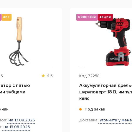
ХИТ
СОВЕТУЕМ
АКЦИЯ
65
4.5
Код
72258
ватор с пятью
Аккумуляторная дрель
и зубцами
шуруповерт 18 В, импул
кейс
ичии
Под заказ
оз:
на 13.08.2026
Доставка:
уточните у мен
:
на 13.08.2026