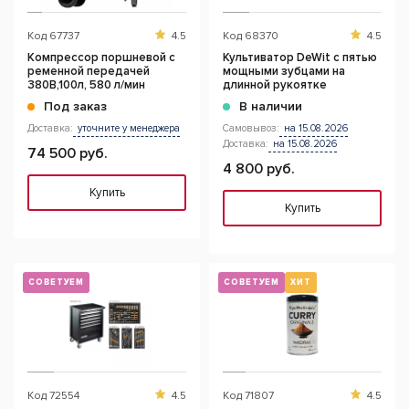
Код
67737
4.5
Код
68370
4.5
Компрессор поршневой с
Культиватор DeWit с пятью
ременной передачей
мощными зубцами на
380В,100л, 580 л/мин
длинной рукоятке
Под заказ
В наличии
Доставка:
уточните у менеджера
Самовывоз:
на 15.08.2026
Доставка:
на 15.08.2026
74 500 руб.
4 800 руб.
Купить
Купить
СОВЕТУЕМ
СОВЕТУЕМ
ХИТ
Код
72554
4.5
Код
71807
4.5