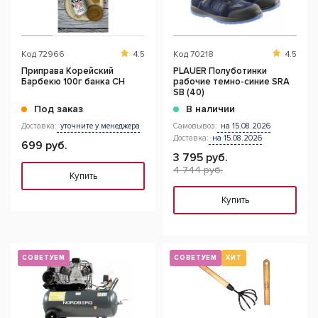
Код
72966
4.5
Код
70218
4.5
Приправа Корейский
PLAUER Полуботинки
Барбекю 100г банка CH
рабочие темно-синие SRA
SB (40)
Под заказ
В наличии
Доставка:
уточните у менеджера
Самовывоз:
на 15.08.2026
Доставка:
на 15.08.2026
699 руб.
3 795 руб.
4 744 руб.
Купить
Купить
СОВЕТУЕМ
СОВЕТУЕМ
ХИТ