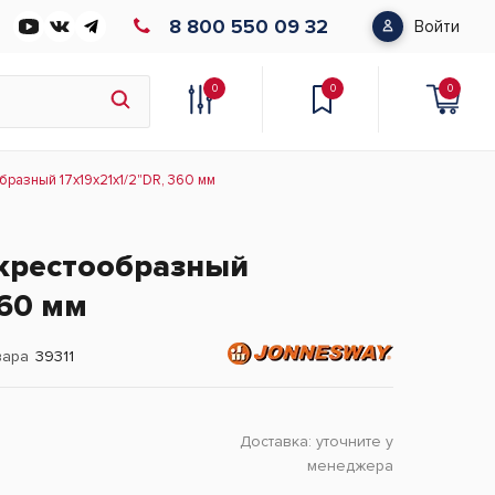
8 800 550 09 32
Войти
0
0
0
разный 17х19х21x1/2"DR, 360 мм
крестообразный
360 мм
вара
39311
Доставка:
уточните у
менеджера