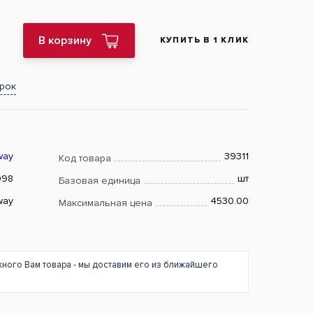
В корзину
КУПИТЬ В 1 КЛИК
арок
way
39311
Код товара
098
шт
Базовая единица
way
4530.00
Максимальная цена
жного Вам товара - мы доставим его из ближайшего