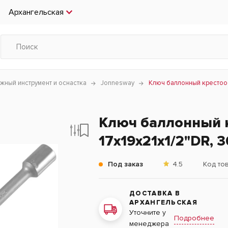
Архангельская
ный инструмент и оснастка
Jonnesway
Ключ баллонный крестооб
Ключ баллонный 
17х19х21x1/2"DR, 
Под заказ
4.5
Код то
ДОСТАВКА В
АРХАНГЕЛЬСКАЯ
Уточните у
Подробнее
менеджера