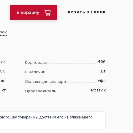
В корзину
КУПИТЬ В 1 КЛИК
арок
vik
466
Код товара
 СС
Да
В наличии
шт
Уфа
Склады для фильтра
5 кг
Rossvik
Производитель
жного Вам товара - мы доставим его из ближайшего