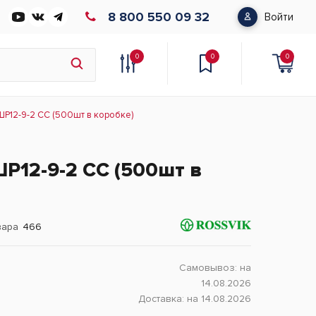
8 800 550 09 32
Войти
0
0
0
P12-9-2 СС (500шт в коробке)
P12-9-2 СС (500шт в
вара
466
Самовывоз:
на
14.08.2026
Доставка:
на 14.08.2026