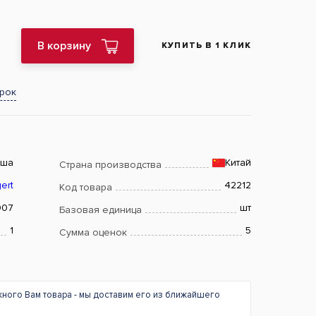
В корзину
КУПИТЬ В 1 КЛИК
арок
ьша
Китай
Страна производства
ert
42212
Код товара
07
шт
Базовая единица
1
5
Сумма оценок
жного Вам товара - мы доставим его из ближайшего