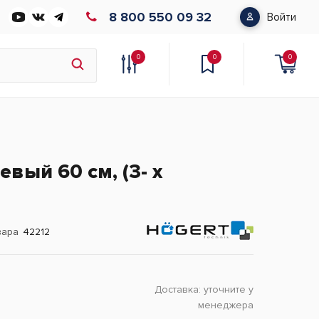
8 800 550 09 32
Войти
0
0
0
вый 60 см, (3- х
вара
42212
Доставка:
уточните у
менеджера