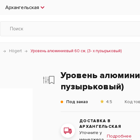
Архангельская
и
Högert
Уровень алюминиевый 60 см, (3- х пузырьковый)
Уровень алюминие
пузырьковый)
Под заказ
4.5
Код то
ДОСТАВКА В
АРХАНГЕЛЬСКАЯ
Уточните у
Подробнее
менеджера