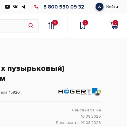
8 800 550 09 32
Войти
0
0
0
- х пузырьковый)
 м
вара
15826
Самовывоз:
на
16.08.2026
Доставка:
на 16.08.2026