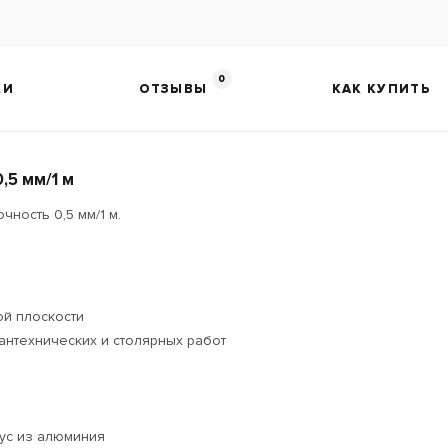
0
КИ
ОТЗЫВЫ
КАК КУПИТЬ
,5 мм/1 м
ность 0,5 мм/1 м.
ой плоскости
антехнических и столярных работ
ус из алюминия