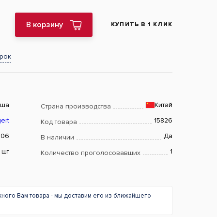
В корзину
КУПИТЬ В 1 КЛИК
арок
ьша
Китай
Страна производства
ert
15826
Код товара
06
Да
В наличии
шт
1
Количество проголосовавших
жного Вам товара - мы доставим его из ближайшего