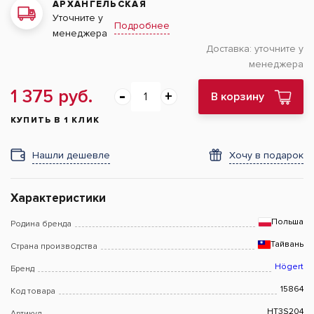
АРХАНГЕЛЬСКАЯ
Уточните у
Подробнее
менеджера
Доставка:
уточните у
менеджера
1 375 руб.
В корзину
КУПИТЬ В 1 КЛИК
Нашли дешевле
Хочу в подарок
Характеристики
Польша
Родина бренда
Тайвань
Страна производства
Högert
Бренд
15864
Код товара
HT3S204
Артикул