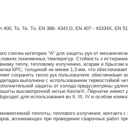
 400, То, Ти, Тн, EN 388- 4343 D, EN 407 - 43334X, EN 5
го спилка категории "А" для защиты рук от механически
ловиях пониженных температур. Стойкость к истиранию, 
ивному теплу, тепловому излучению, искрам и брызгам 
пилка КРС, толщиной не менее 1,3 мм, что обеспечивае
яет сохранять тепло рук пользователя, обеспечивает 
дкладка выполнена с использованием термостойкой нит
ополнительной защиты от холода предусмотрены удлин
прошиты высокопрочной нитью Kevlar®. Перчатки имеют
одходят для использования во II, III, IV и особом клим
онвективной теплоты, теплового излучения, контакта с 
оров, возникающих при проведении сварочных работ пр