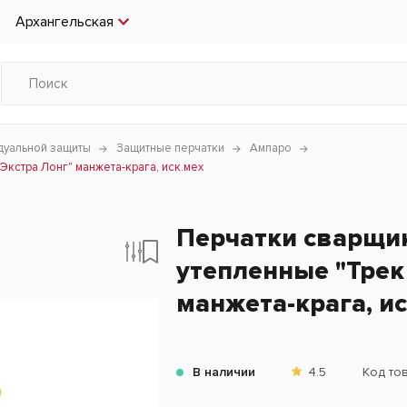
Архангельская
дуальной защиты
Защитные перчатки
Ампаро
кстра Лонг" манжета-крага, иск.мех
Перчатки сварщи
утепленные "Трек
манжета-крага, ис
В наличии
4.5
Код то