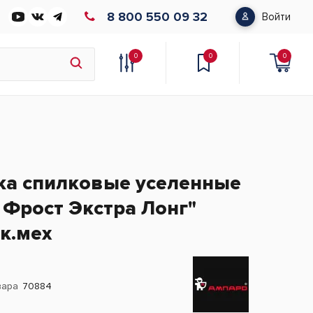
8 800 550 09 32
Войти
0
0
0
ка спилковые уселенные
 Фрост Экстра Лонг"
к.мех
вара
70884