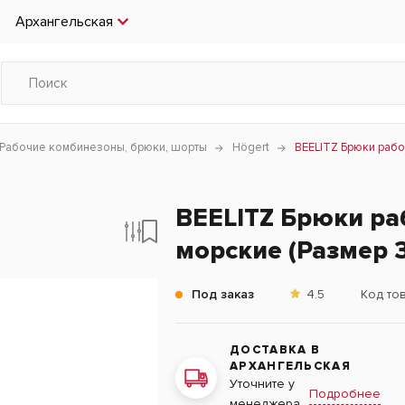
Архангельская
Рабочие комбинезоны, брюки, шорты
Högert
BEELITZ Брюки раб
BEELITZ Брюки ра
морские (Размер 3
Под заказ
4.5
Код то
ДОСТАВКА В
АРХАНГЕЛЬСКАЯ
Уточните у
Подробнее
менеджера