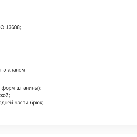
;
SO 13688;
и клапаном
 форм штанины);
кой;
адней части брюк;