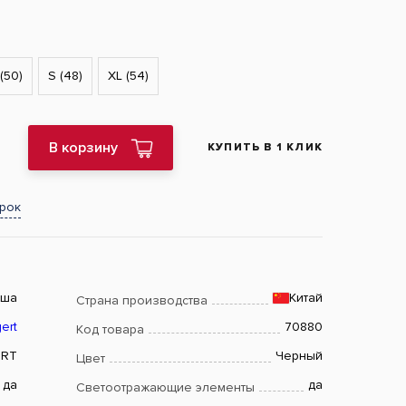
(50)
S (48)
XL (54)
В корзину
КУПИТЬ В 1 КЛИК
арок
ьша
Китай
Страна производства
ert
70880
Код товара
RT
Черный
Цвет
да
да
Светоотражающие элементы