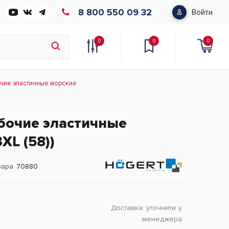
8 800 550 09 32
Войти
0
0
0
очие эластичные морские
бочие эластичные
XL (58))
вара
70880
Доставка:
уточните у
менеджера