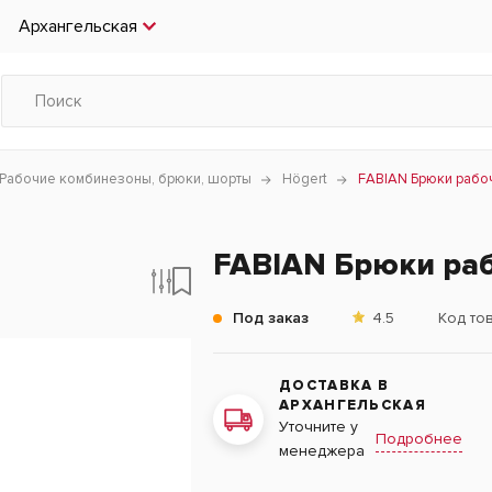
Архангельская
Рабочие комбинезоны, брюки, шорты
Högert
FABIAN Брюки рабо
FABIAN Брюки рабо
Под заказ
4.5
Код то
ДОСТАВКА В
АРХАНГЕЛЬСКАЯ
Уточните у
Подробнее
менеджера