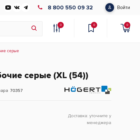
8 800 550 09 32
Войти
0
0
0
чие серые
чие серые (XL (54))
вара
70357
Доставка:
уточните у
менеджера