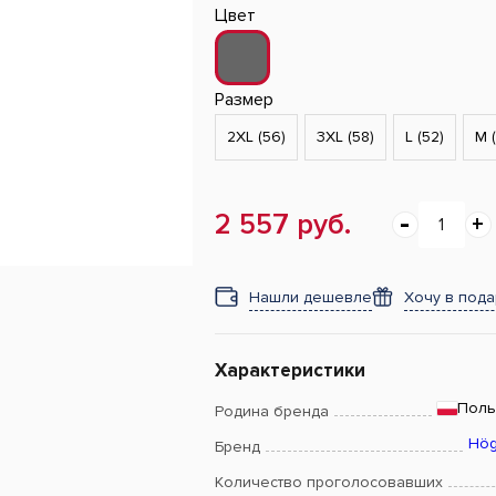
Цвет
Размер
2XL (56)
3XL (58)
L (52)
M 
2 557 руб.
Нашли дешевле
Хочу в под
Характеристики
Пол
Родина бренда
Hög
Бренд
Количество проголосовавших