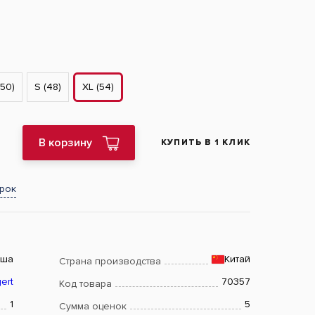
(50)
S (48)
XL (54)
В корзину
КУПИТЬ В 1 КЛИК
арок
ьша
Китай
Страна производства
ert
70357
Код товара
1
5
Сумма оценок