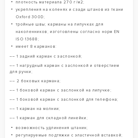
плотность материала 270 г/м2;
укрепления на коленях и сзади штанов из ткани
Oxford 300D;
тройные швы; карманы на липучках для
наколенников; изготовлены согласно норм EN
ISO 13688;
имеет 8 карманов:
–– 1 задний карман с заслонкой;
–– 1 нагрудный карман с заслонкой и отверстием
для ручки;
–– 2 боковых кармана;
–– 1 боковой карман с заслонкой на липучке;
–– 1 боковой карман с заслонкой для телефона;
–– 1 карман на молнии;
–– 1 карман для складной линейки;
возможность удлинения штанин;
регулируемые подтяжки с эластичной вставкой;