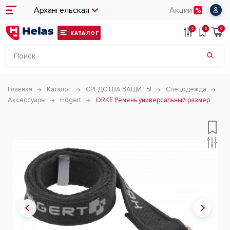
Архангельская
Акции
0
0
0
КАТАЛОГ
Главная
Каталог
СРЕДСТВА ЗАЩИТЫ
Спецодежда
Аксессуары
Högert
ORKE Ремень универсальный размер