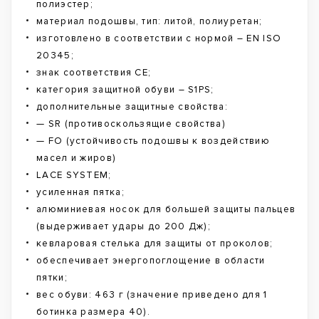
полиэстер;
материал подошвы, тип: литой, полиуретан;
изготовлено в соответствии с нормой – EN ISO
20345;
знак соответствия CE;
категория защитной обуви – S1PS;
дополнительные защитные свойства:
— SR (противоскользящие свойства)
— FO (устойчивость подошвы к воздействию
масел и жиров)
LACE SYSTEM;
усиленная пятка;
алюминиевая носок для большей защиты пальцев
(выдерживает удары до 200 Дж);
кевларовая стелька для защиты от проколов;
обеспечивает энергопоглощение в области
пятки;
вес обуви: 463 г (значение приведено для 1
ботинка размера 40).