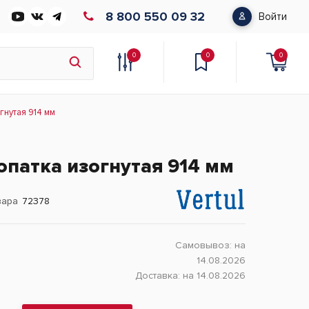
8 800 550 09 32
Войти
0
0
0
гнутая 914 мм
патка изогнутая 914 мм
вара
72378
Самовывоз:
на
14.08.2026
Доставка:
на 14.08.2026