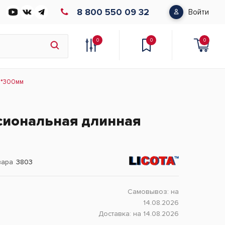
8 800 550 09 32
Войти
0
0
0
1*300мм
сиональная длинная
вара
3803
Самовывоз:
на
14.08.2026
Доставка:
на 14.08.2026