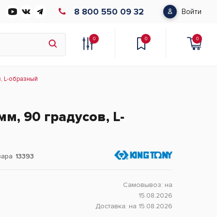
8 800 550 09 32
Войти
0
0
0
в, L-образный
мм, 90 градусов, L-
вара
13393
Самовывоз:
на
15.08.2026
Доставка:
на 15.08.2026