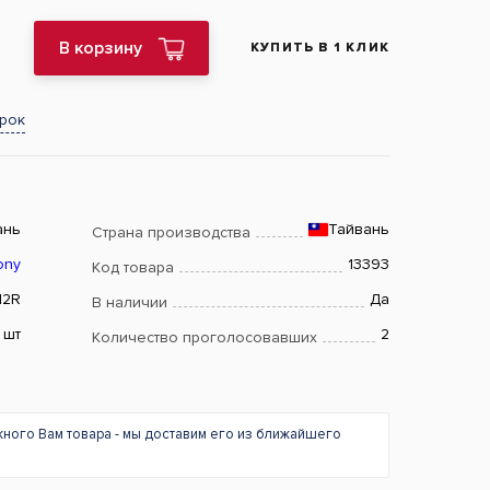
В корзину
КУПИТЬ В 1 КЛИК
арок
ань
Тайвань
Страна производства
ony
13393
Код товара
12R
Да
В наличии
шт
2
Количество проголосовавших
жного Вам товара - мы доставим его из ближайшего