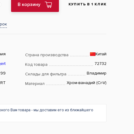
В корзину
КУПИТЬ В 1 КЛИК
арок
ния
Китай
Страна производства
ert
72732
Код товара
499
Владимир
Склады для фильтра
RT
Хром-ванадий (Cr-V)
Материал
жного Вам товара - мы доставим его из ближайшего