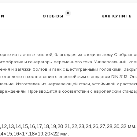
0
КИ
ОТЗЫВЫ
КАК КУПИТЬ
орые из гаечных ключей, благодаря их специальному C-образно
ногообразия и генераторы переменного тока. Универсальный, ком
ения и затяжки болтов и гаек с шестигранными головками. Закры
Изготовлено в соответствии с европейским стандартом DIN 3113. 
ение. Изготовлен из нержавеющей стали, устойчивой к растрес
вреждениям. Производится в соответствии с европейским стандарт
2,13,14,15,16,17,18,19,20 21,22,23,24,26,27,28,30,32 мм.
14×15,16×17,18×19,20×22 мм.