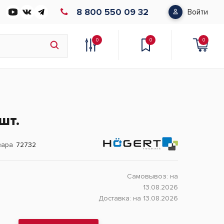
8 800 550 09 32
Войти
0
0
0
шт.
вара
72732
Самовывоз:
на
13.08.2026
Доставка:
на 13.08.2026