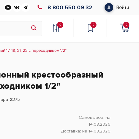
8 800 550 09 32
Войти
0
0
0
17, 19, 21, 22 с переходником 1/2"
лонный крестообразный
реходником 1/2"
вара
2375
Самовывоз:
на
14.08.2026
Доставка:
на 14.08.2026