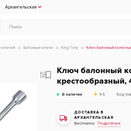
Архангельская
ы ключей
Балонные ключи
King Tony
Ключ балонный колесный к
Ключ балонный к
крестообразный, 40
В наличии
4.5
Код то
ДОСТАВКА В
АРХАНГЕЛЬСКАЯ
Подробнее
Бесплатно