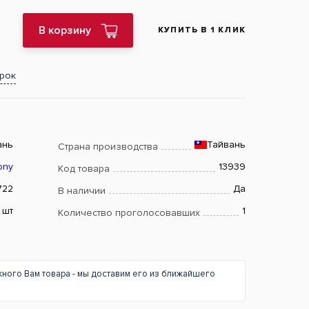
В корзину
КУПИТЬ В 1 КЛИК
арок
ань
Тайвань
Страна производства
ony
13939
Код товара
722
Да
В наличии
шт
1
Количество проголосовавших
жного Вам товара - мы доставим его из ближайшего