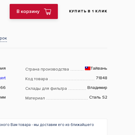
В корзину
КУПИТЬ В 1 КЛИК
арок
ния
Тайвань
Страна производства
ert
71848
Код товара
466
Владимир
Склады для фильтра
 мм
Сталь S2
Материал
жного Вам товара - мы доставим его из ближайшего