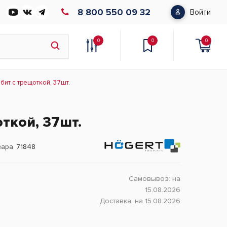
8 800 550 09 32
Войти
0
0
0
бит с трещоткой, 37шт.
ткой, 37шт.
вара
71848
Самовывоз:
на
15.08.2026
Доставка:
на 15.08.2026