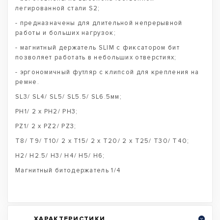
легированной стали S2;
- предназначены для длительной непрерывной
работы и больших нагрузок;
- магнитный держатель SLIM с фиксатором бит
позволяет работать в небольших отверстиях;
- эргономичный футляр с клипсой для крепления на
ремне.
SL3/ SL4/ SL5/ SL5.5/ SL6.5мм;
PH1/ 2 x PH2/ PH3;
PZ1/ 2 x PZ2/ PZ3;
T8/ T9/ T10/ 2 x T15/ 2 x T20/ 2 x T25/ T30/ T40;
H2/ H2.5/ H3/ H4/ H5/ H6;
Магнитный битодержатель 1/4
ХАРАКТЕРИСТИКИ