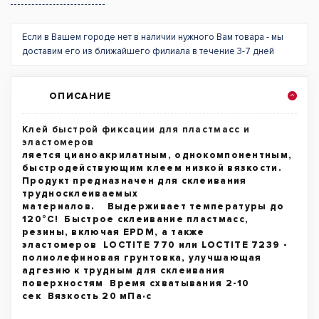
Если в Вашем городе нет в наличии нужного Вам товара - мы
доставим его из ближайшего филиала в течение 3-7 дней
ОПИСАНИЕ
Клей быстрой фиксации для пластмасс и
эластомеров
ляется цианоакрилатным, однокомпонентным,
быстродействующим клеем низкой вязкости.
Продукт предназначен для склеивания
трудносклеиваемых
материалов. Выдерживает температуры до
120°C! Быстрое склеивание пластмасс,
резины, включая EPDM, а также
эластомеров LOCTITE 770 или LOCTITE 7239 -
полиолефиновая грунтовка, улучшающая
адгезию к трудным для склеивания
поверхностям Время схватывания 2-10
сек Вязкость 20 мПa·с