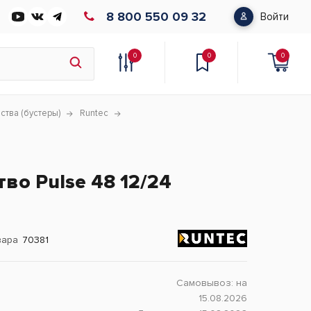
8 800 550 09 32
Войти
0
0
0
ства (бустеры)
Runtec
во Pulse 48 12/24
вара
70381
Самовывоз:
на
15.08.2026