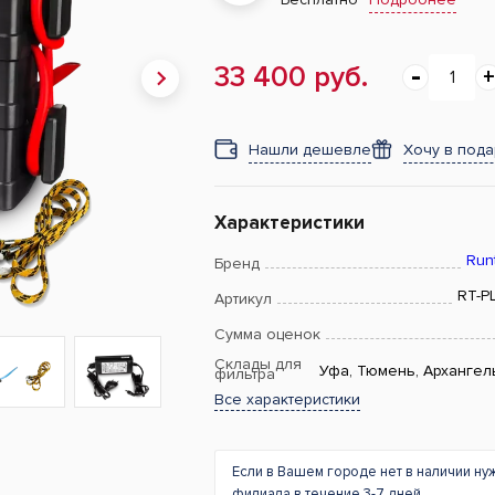
33 400 руб.
Нашли дешевле
Хочу в под
Характеристики
Run
Бренд
RT-P
Артикул
Сумма оценок
Склады для
Уфа, Тюмень, Архангел
фильтра
Все характеристики
Если в Вашем городе нет в наличии ну
филиала в течение 3-7 дней