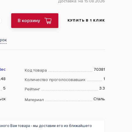
Доставка:
на 15.08.2026
В корзину
КУПИТЬ В 1 КЛИК
арок
tec
70381
Код товара
L48
1
Количество проголосовавших
5
3.3
Рейтинг
ьск
Сталь
Материал
жного Вам товара - мы доставим его из ближайшего