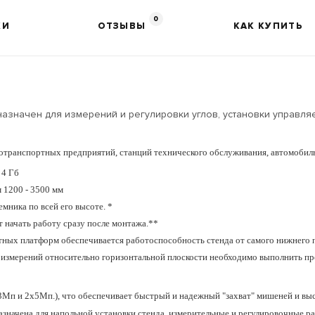
0
КИ
ОТЗЫВЫ
КАК КУПИТЬ
назначен для измерений и регулировки углов, установки управл
тотранспортных предприятий, станций технического обслуживания, автомобил
 4 Гб
 1200 - 3500 мм
мника по всей его высоте. *
 начать работу сразу после монтажа.**
тных платформ обеспечивается работоспособность стенда от самого нижнего
я измерений относительно горизонтальной плоскости необходимо выполнить пр
3Мп и 2x5Мп.), что обеспечивает быстрый и надежный "захват" мишеней и вы
азначена для напольной установки стенда, измерительные и регулировочные р