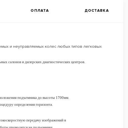
ОПЛАТА
ДОСТАВКА
яемых и неуправляемых колес любых типов легковых
ьных салонов и дилерских диагностических центров.
 положения подъемника до высоты 1700мм.
оцедуру определения горизонта.
сокоскоростную передачу изображений в
аботы проводятся на подъемнике.