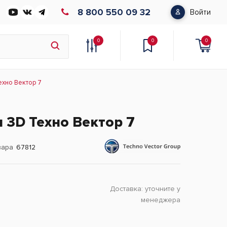
8 800 550 09 32
Войти
0
0
0
ехно Вектор 7
 3D Техно Вектор 7
вара
67812
Доставка:
уточните у
менеджера