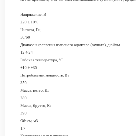
Напряжение, В
220 ± 10%
Частота, Гц
50/60
Диапазон крепления колесного адаптера (захвата), дюймы
12 ÷ 24
Рабочая температура, °С
+10 ÷ +35
Потребляемая мощность, Вт
350
Масса, нетто, Кг,
280
Масса, брутто, Кг
390
Объем, м3
1,7
Количество мест в упаковке