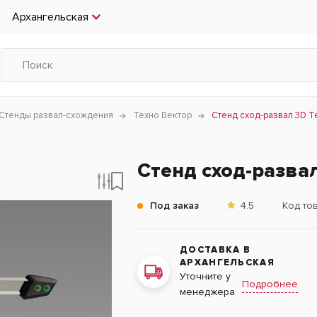
Архангельская
Стенды развал-схождения
Техно Вектор
Стенд сход-развал 3D Т
Стенд сход-развал
Под заказ
4.5
Код то
ДОСТАВКА В
АРХАНГЕЛЬСКАЯ
Уточните у
Подробнее
менеджера