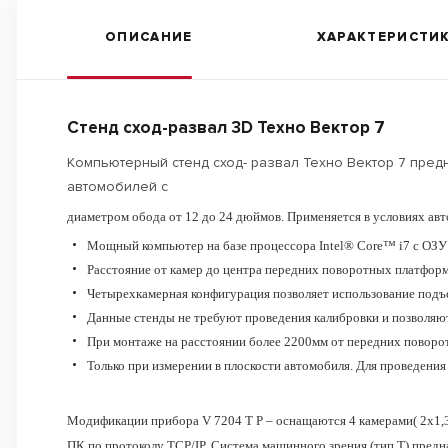
ОПИСАНИЕ
ХАРАКТЕРИСТИ
Стенд сход-развал 3D Техно Вектор 7
Компьютерный стенд сход- развал Техно Вектор 7 пред
автомобилей с
диаметром обода от 12 до 24 дюймов. Применяется в условиях ав
Мощный компьютер на базе процессора Intel® Core™ i7 с ОЗУ
Расстояние от камер до центра передних поворотных платформ
Четырехкамерная конфигурация позволяет использование подъе
Данные стенды не требуют проведения калибровки и позволяют
При монтаже на расстоянии более 2200мм от передних поворо
Только при измерении в плоскости автомобиля. Для проведени
Модификации прибора V 7204 T P – оснащаются 4 камерами( 2x1,
ПК по протоколу TCP/IP. Система машинного зрения (тип Т) предн