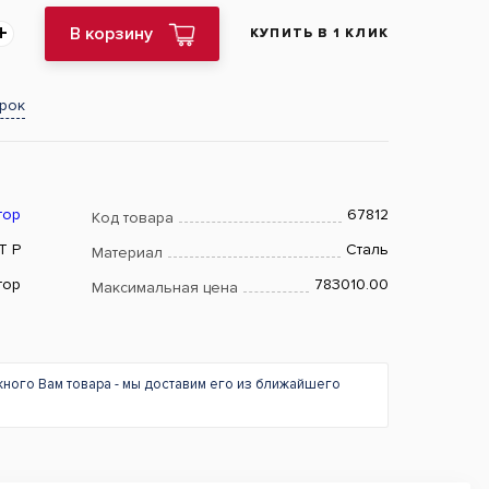
В корзину
КУПИТЬ В 1 КЛИК
арок
тор
67812
Код товара
T P
Сталь
Материал
тор
783010.00
Максимальная цена
жного Вам товара - мы доставим его из ближайшего