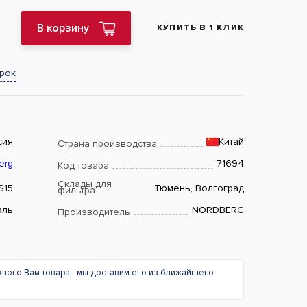
В корзину
КУПИТЬ В 1 КЛИК
арок
сия
Китай
Страна производства
erg
71694
Код товара
Склады для
S15
Тюмень, Волгоград
фильтра
аль
NORDBERG
Производитель
жного Вам товара - мы доставим его из ближайшего