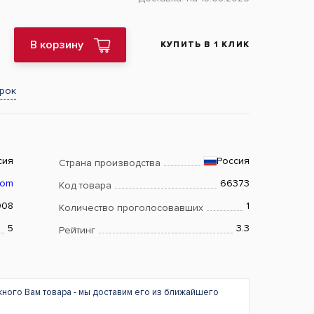
В корзину
КУПИТЬ В 1 КЛИК
арок
сия
Россия
Страна производства
iom
66373
Код товара
008
1
Количество проголосовавших
5
3.3
Рейтинг
жного Вам товара - мы доставим его из ближайшего