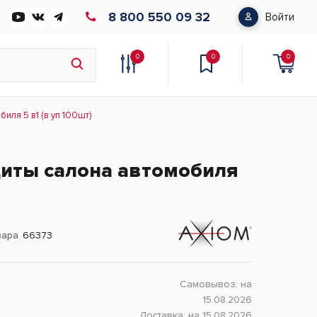
8 800 550 09 32
Войти
0
0
0
иля 5 в1 (в уп 100шт)
щиты салона автомобиля
вара
66373
Самовывоз:
на
15.08.2026
Доставка:
на 15.08.2026