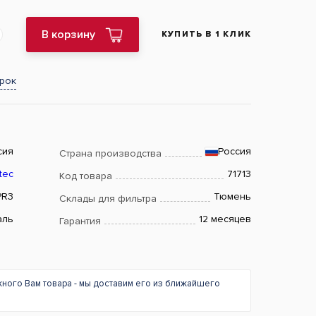
В корзину
КУПИТЬ В 1 КЛИК
арок
сия
Россия
Страна производства
tec
71713
Код товара
PR3
Тюмень
Склады для фильтра
аль
12 месяцев
Гарантия
жного Вам товара - мы доставим его из ближайшего