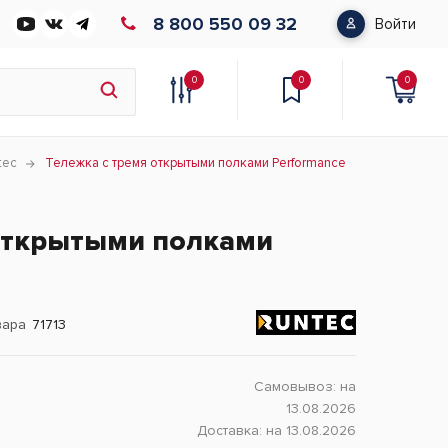
8 800 550 09 32
Войти
0
0
0
tec
Тележка с тремя открытыми полками Performance
 открытыми полками
вара
71713
Самовывоз:
на
13.08.2026
Доставка:
на 13.08.2026