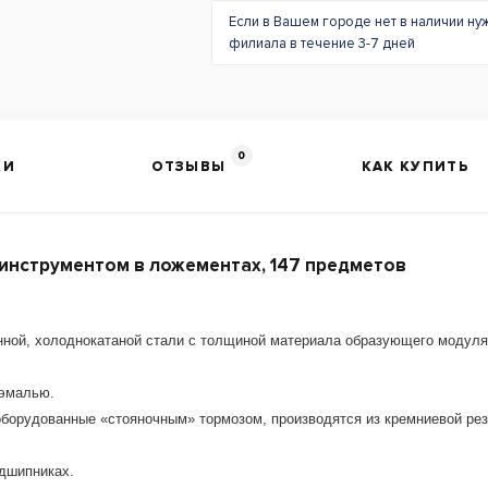
Если в Вашем городе нет в наличии ну
филиала в течение 3-7 дней
0
КИ
ОТЗЫВЫ
КАК КУПИТЬ
 инструментом в ложементах, 147 предметов
енной, холоднокатаной стали с толщиной материала образующего модуля
 эмалью.
оборудованные «стояночным» тормозом, производятся из кремниевой рез
дшипниках.