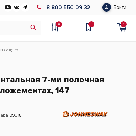
8 800 550 09 32
Войти
0
0
0
nesway
нтальная 7-ми полочная
 ложементах, 147
вара
39918