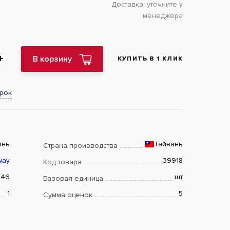
Доставка:
уточните у
менеджера
В корзину
КУПИТЬ В 1 КЛИК
арок
ань
Тайвань
Страна производства
way
39918
Код товара
146
шт
Базовая единица
1
5
Сумма оценок