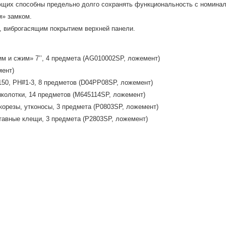
щих способны предельно долго сохранять функциональность с номинальн
м» замком.
, виброгасящим покрытием верхней панели.
м и сжим» 7’’, 4 предмета (AG010002SP, ложемент)
мент)
150, PH#1-3, 8 предметов (D04PP08SP, ложемент)
ыколотки, 14 предметов (M645114SP, ложемент)
корезы, утконосы, 3 предмета (P0803SP, ложемент)
тавные клещи, 3 предмета (P2803SP, ложемент)