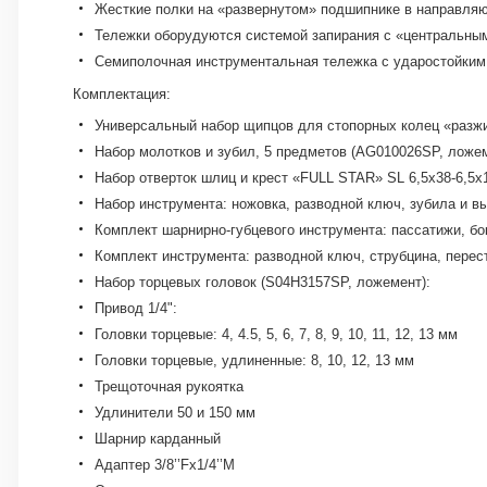
Жесткие полки на «развернутом» подшипнике в направляю
Тележки оборудуются системой запирания с «центральны
Семиполочная инструментальная тележка с ударостойким
Комплектация:
Универсальный набор щипцов для стопорных колец «разжи
Набор молотков и зубил, 5 предметов (AG010026SP, ложе
Набор отверток шлиц и крест «FULL STAR» SL 6,5х38-6,5х
Набор инструмента: ножовка, разводной ключ, зубила и в
Комплект шарнирно-губцевого инструмента: пассатижи, бо
Комплект инструмента: разводной ключ, струбцина, перес
Набор торцевых головок (S04H3157SP, ложемент):
Привод 1/4":
Головки торцевые: 4, 4.5, 5, 6, 7, 8, 9, 10, 11, 12, 13 мм
Головки торцевые, удлиненные: 8, 10, 12, 13 мм
Трещоточная рукоятка
Удлинители 50 и 150 мм
Шарнир карданный
Адаптер 3/8’’Fх1/4’’M