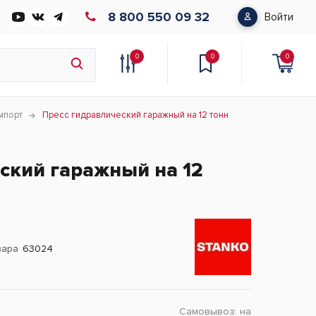
8 800 550 09 32
Войти
0
0
0
мпорт
Пресс гидравлический гаражный на 12 тонн
ский гаражный на 12
вара
63024
Самовывоз:
на