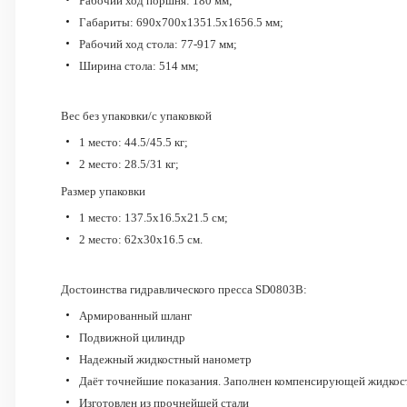
Рабочий ход поршня: 180 мм;
Габариты: 690х700х1351.5х1656.5 мм;
Рабочий ход стола: 77-917 мм;
Ширина стола: 514 мм;
Вес без упаковки/с упаковкой
1 место: 44.5/45.5 кг;
2 место: 28.5/31 кг;
Размер упаковки
1 место: 137.5х16.5х21.5 см;
2 место: 62х30х16.5 см.
Достоинства гидравлического пресса SD0803B:
Армированный шланг
Подвижной цилиндр
Надежный жидкостный нанометр
Даёт точнейшие показания. Заполнен компенсирующей жидкость
Изготовлен из прочнейшей стали