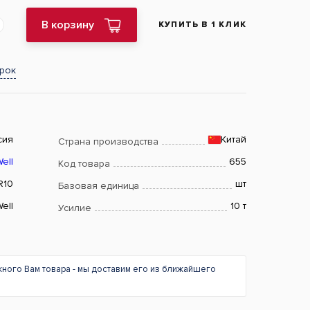
В корзину
КУПИТЬ В 1 КЛИК
арок
сия
Китай
Страна производства
Well
655
Код товара
R10
шт
Базовая единица
Well
10 т
Усилие
жного Вам товара - мы доставим его из ближайшего