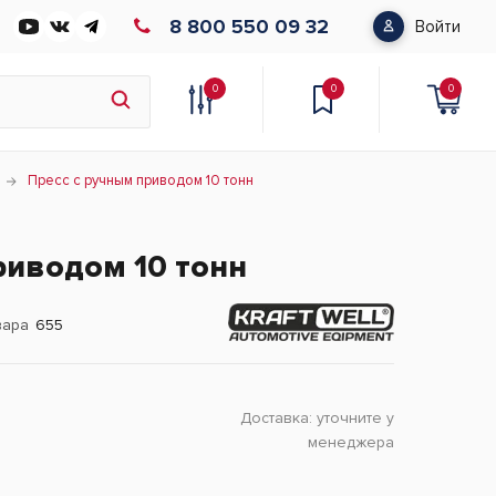
8 800 550 09 32
Войти
0
0
0
Пресс с ручным приводом 10 тонн
риводом 10 тонн
вара
655
Доставка:
уточните у
менеджера