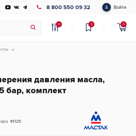
8 800 550 09 32
Войти
0
0
0
стак
ерения давления масла,
5 бар, комплект
вара
45125