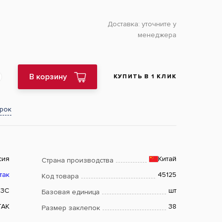
Доставка:
уточните у
менеджера
В корзину
КУПИТЬ В 1 КЛИК
арок
сия
Китай
Страна производства
так
45125
Код товара
23C
шт
Базовая единица
ТАК
38
Размер заклепок