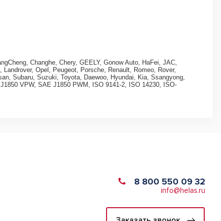
, ChangCheng, Changhe, Chery, GEELY, Gonow Auto, HaFei, JAC,
, Landrover, Opel, Peugeot, Porsche, Renault, Romeo, Rover,
san, Subaru, Suzuki, Toyota, Daewoo, Hyundai, Kia, Ssangyong,
 J1850 VPW, SAE J1850 PWM, ISO 9141-2, ISO 14230, ISO-
8 800 550 09 32
info@helas.ru
Заказать звонок