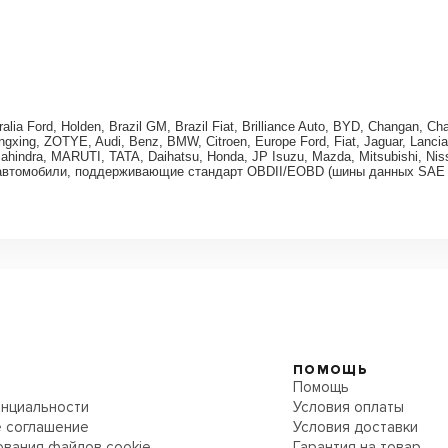
tralia Ford, Holden, Brazil GM, Brazil Fiat, Brilliance Auto, BYD, Changan
xing, ZOTYE, Audi, Benz, BMW, Citroen, Europe Ford, Fiat, Jaguar, Lancia
Mahindra, MARUTI, TATA, Daihatsu, Honda, JP Isuzu, Mazda, Mitsubishi, Nis
юбые автомобили, поддерживающие стандарт OBDII/EOBD (шины данных SAE
ПОМОЩЬ
Помощь
нциальности
Условия оплаты
 соглашение
Условия доставки
ования файлов cookie
Гарантия на товар