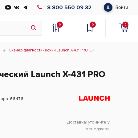
8 800 550 09 32
Войти
0
0
0
Сканер диагностический Launch X-431 PRO GT
ческий Launch X-431 PRO
вара
66476
Доставка:
уточните у
менеджера