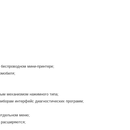
 беспроводном мини-принтере;
омобиля;
ным механизмом нажимного типа;
иборам интерфейс диагностических программ;
отдельном меню;
о расширяются;