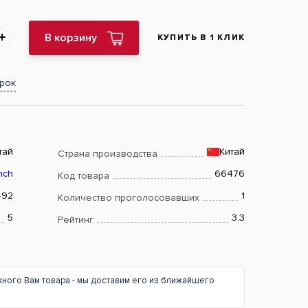
В корзину
КУПИТЬ В 1 КЛИК
арок
тай
Китай
Страна производства
nch
66476
Код товара
492
1
Количество проголосовавших
5
3.3
Рейтинг
жного Вам товара - мы доставим его из ближайшего