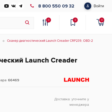
8 800 550 09 32
Войти
0
0
0
Сканер диагностический Launch Creader CRP239, OBD-2
ческий Launch Creader
вара
66469
Доставка:
уточните у
менеджера