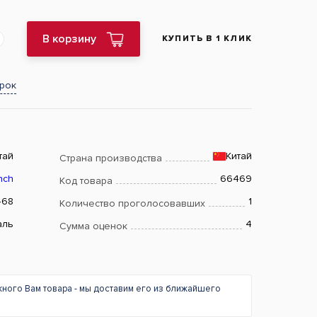
В корзину
КУПИТЬ В 1 КЛИК
арок
тай
Китай
Страна производства
nch
66469
Код товара
468
1
Количество проголосовавших
аль
4
Сумма оценок
жного Вам товара - мы доставим его из ближайшего