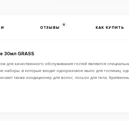
0
КИ
ОТЗЫВЫ
КАК КУПИТЬ
бе 30мл GRASS
том для качественного обслуживания гостей являются специаль
ые наборы, в которые входит одноразовое мыло для гостиниц, од
ючают также кондиционер для волос, лосьон для тела, бритвенн