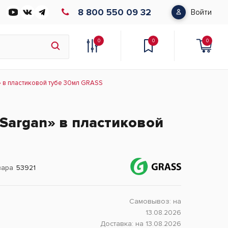
8 800 550 09 32
Войти
0
0
0
» в пластиковой тубе 30мл GRASS
«Sargan» в пластиковой
вара
53921
Самовывоз:
на
13.08.2026
Доставка:
на 13.08.2026