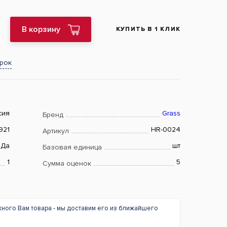
В корзину
КУПИТЬ В 1 КЛИК
арок
сия
Grass
Бренд
921
HR-0024
Артикул
Да
шт
Базовая единица
1
5
Сумма оценок
жного Вам товара - мы доставим его из ближайшего