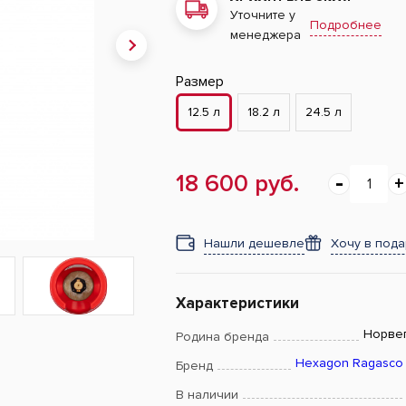
Уточните у
Подробнее
менеджера
Размер
12.5 л
18.2 л
24.5 л
18 600 руб.
Нашли дешевле
Хочу в под
Характеристики
Норве
Родина бренда
Hexagon Ragasco
Бренд
В наличии