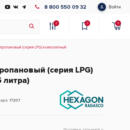
8 800 550 09 32
Войти
0
0
0
пропановый (серия LPG) композитный
ропановый (серия LPG)
 литра)
вара
17207
Доставка:
уточните у