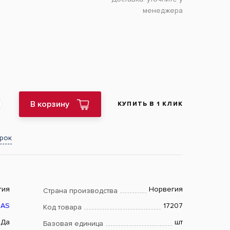
менеджера
В корзину
КУПИТЬ В 1 КЛИК
арок
гия
Норвегия
Страна производства
 AS
17207
Код товара
Да
шт
Базовая единица